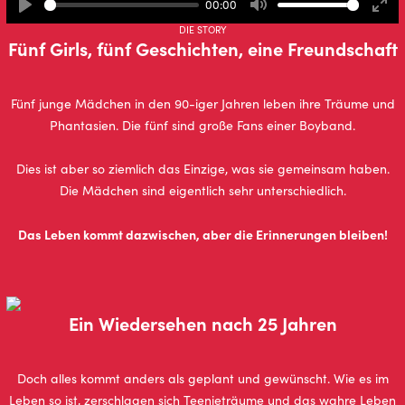
00:00
Play
Mute
Ente
DIE STORY
full
Fünf Girls, fünf Geschichten, eine Freundschaft
Fünf junge Mädchen in den 90-iger Jahren leben ihre Träume und
Phantasien. Die fünf sind große Fans einer Boyband.
Dies ist aber so ziemlich das Einzige, was sie gemeinsam haben.
Die Mädchen sind eigentlich sehr unterschiedlich.
Das Leben kommt da­zwi­schen, aber die Er­in­ne­run­gen blei­ben!
Ein Wiedersehen nach 25 Jahren
Doch alles kommt anders als geplant und gewünscht. Wie es im
Leben so ist, zerschlagen sich Teenieträume und das wahre Leben