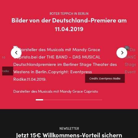
ROTER TEPPICH IN BERLIN
Bilder von der Deutschland-Premiere am
11.04.2019
ss Radke
Credits: Eventpress Radke
Darsteller des Musicals mit Mandy Grace Capristo
NEWSLETTER
Jetzt 15€ Willkommens-Vorteil sichern