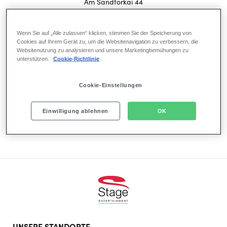
Am Sandtorkai 44
20457 Hamburg
Telefon: 040/36805-119
Wenn Sie auf „Alle zulassen“ klicken, stimmen Sie der Speicherung von
E-Mail:
hinweisgeber.STAGE@esche.de
Cookies auf Ihrem Gerät zu, um die Websitenavigation zu verbessern, die
The whistleblower will receive confirmation of receipt of the
Websitenutzung zu analysieren und unsere Marketingbemühungen zu
unterstützen.
Cookie-Richtlinie
complaint. The identity of the whistleblower will be treated
confidentially.
Cookie-Einstellungen
Details can be found in our rules of procedure, which can be
accessed
here
.
Details on the processing of personal data as part of the
Einwilligung ablehnen
OK
complaints procedure can be found
here
.
Footer
UNSERE STANDORTE