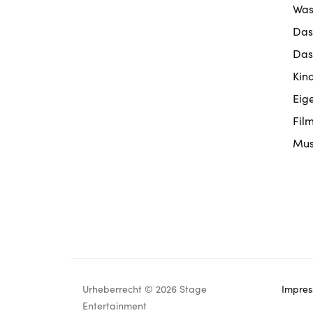
Was
Das
Das
Kin
Eig
Fil
Mus
Urheberrecht © 2026 Stage
Impre
Footer
Entertainment
navigation