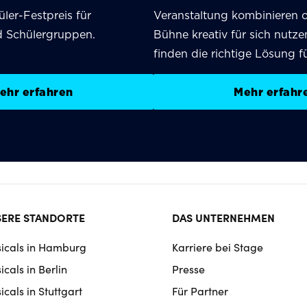
üler-Festpreis für
Veranstaltung kombinieren 
d Schülergruppen.
Bühne kreativ für sich nutz
finden die richtige Lösung fü
ehr erfahren
Mehr erfahr
ter
ERE STANDORTE
DAS UNTERNEHMEN
rmat
icals in Hamburg
Karriere bei Stage
igation
cals in Berlin
Presse
cals in Stuttgart
Für Partner