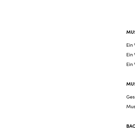
MUS
Ein
Ein
Ein
MUS
Ges
Mus
BA