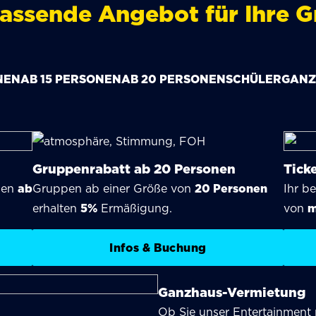
assende Angebot für Ihre 
NEN
AB 15 PERSONEN
AB 20 PERSONEN
SCHÜLER
GANZ
Gruppenrabatt ab 20 Personen
Tick
pen
ab
Gruppen ab einer Größe von
20 Personen
Ihr b
erhalten
5%
Ermäßigung.
von
m
Infos & Buchung
Ganzhaus-Vermietung
Ob Sie unser Entertainment m