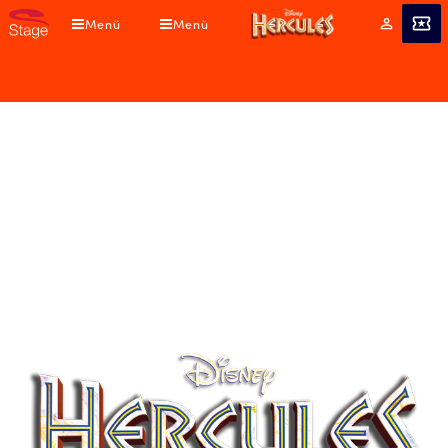
Direkt
Menü
Menü
Mein
Angebot
zum
Konto
Inhalt