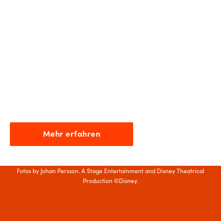
DIE MUSEN
Ganz genau so war's
Mit kraftvollem Gesang, scharfem Witz und erfrischender
Ehrlichkeit begleiten die fünf Musen uns und Hercules durch
die gesamte Geschichte. Sie stehen dem Held-Anwärter an
entscheidenden Stellen zur Seite und helfen seinem Schicksal
hin und wieder auf die Sprünge.
Mehr erfahren
Fotos by Johan Persson. A Stage Entertainment and Disney Theatrical
Production ©Disney.