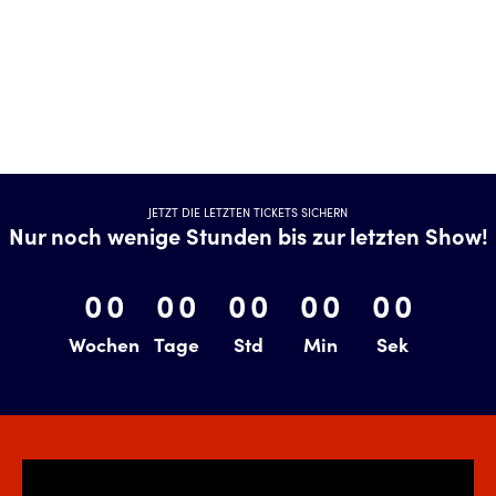
Letzte Tickets buchen
Das Familienmusical
Stage Theater Neue Flora
JETZT DIE LETZTEN TICKETS SICHERN
Nur noch wenige Stunden bis zur letzten Show!
0
0
0
0
0
0
0
0
0
0
0
0
0
0
0
Wochen
Wochen
Tage
Tage
Std
Std
minutes
Min
seconds
Sek