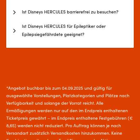
Ist Disneys HERCULES barrierefrei zu besuchen?
Ist Disneys HERCULES für Epileptiker oder
Epilepsiegefährdete geeignet?
*Angebot buchbar bis zum 04.09.2025 und gültig für
ausgewählte Vorstellungen, Platzkategorien und Plätze nach
Verfügbarkeit und solange der Vorrat reicht. Alle
Ermäßigungen werden nur auf den im Endpreis enthaltenen
Ticketpreis gewährt – im Endpreis enthaltene Festgebühren (€
8,65) werden nicht reduziert. Pro Auftrag können je nach
Versandart zusätzlich Versandkosten hinzukommen. Keine