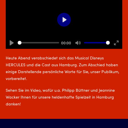
Play
00:00
Play
Mute
Enter
fullsc
Heute Abend verabschiedet sich das Musical Disneys
HERCULES und die Cast aus Hamburg. Zum Abschied haben
einige Darstellende persönliche Worte für Sie, unser Publikum,
vorbereitet.
Sehen Sie im Video, wofür u.a. Philipp Büttner und Jeannine
Wacker Ihnen für unsere heldenhafte Spielzeit in Hamburg
danken!