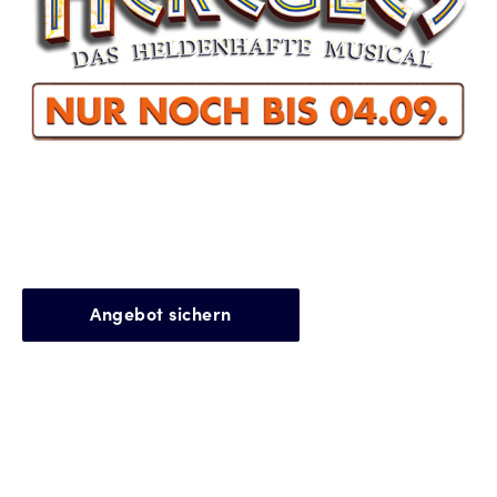
Mythos wird Musical -
nur noch heute
Erleben Sie
die
mitreißende Heldengeschichte. Buchen Sie zum Abschied unser
2 für 1* - Angebot
!
Angebot sichern
Tickets buchen
Buchbar 04.09.2025