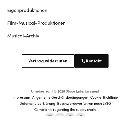
Eigenproduktionen
Film-Musical-Produktionen
Musical-Archiv
Vertrag widerrufen
Kontakt
Jetzt 2 für 1 Angebot* sichern
Urheberrecht © 2026 Stage Entertainment
Footer
Impressum
Allgemeine Geschäftsbedingungen
Cookie-Richtlinie
Datenschutz­erklärung
Beschwerdeverfahren nach LkSG
navigation
Complaints regarding the supply chain
Facebook
Youtube
Instagram
Tiktok