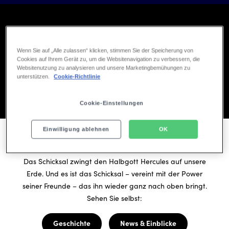
Wenn Sie auf „Alle zulassen“ klicken, stimmen Sie der Speicherung von
Cookies auf Ihrem Gerät zu, um die Websitenavigation zu verbessern, die
Websitenutzung zu analysieren und unsere Marketingbemühungen zu
Play
unterstützen.
Cookie-Richtlinie
Cookie-Einstellungen
00:00
Play
Mute
Ent
ful
Einwilligung ablehnen
OK
TRAILER
Das Schicksal zwingt den Halbgott Hercules auf unsere
Erde. Und es ist das Schicksal – vereint mit der Power
seiner Freunde – das ihn wieder ganz nach oben bringt.
Sehen Sie selbst:
Geschichte
News & Einblicke