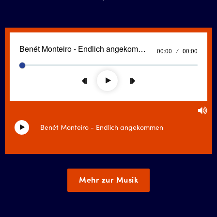
Benét Monteiro - Endlich angekommen
Current
00:00
Duration
00:00
time
Seek
Play
Tog
Mu
Benét Monteiro - Endlich angekommen
Mehr zur Musik