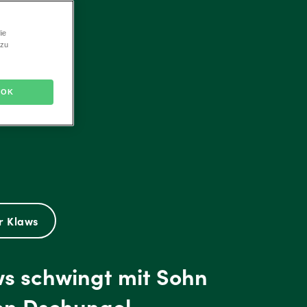
ie
 zu
OK
r Klaws
s schwingt mit Sohn
en Dschungel