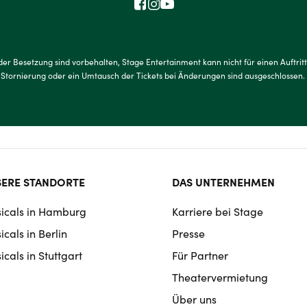
der Besetzung sind vorbehalten, Stage Entertainment kann nicht für einen Auftrit
, Stornierung oder ein Umtausch der Tickets bei Änderungen sind ausgeschlossen
ter
ERE STANDORTE
DAS UNTERNEHMEN
rmat
icals in Hamburg
Karriere bei Stage
igation
cals in Berlin
Presse
cals in Stuttgart
Für Partner
Theatervermietung
Über uns