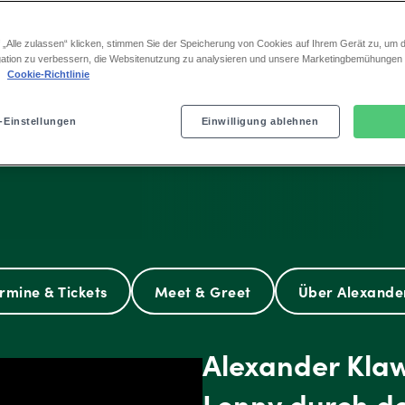
 emotionaler Abschied
ägt und begleitet hat.
 „Alle zulassen“ klicken, stimmen Sie der Speicherung von Cookies auf Ihrem Gerät zu, um d
ation zu verbessern, die Websitenutzung zu analysieren und unsere Marketingbemühungen
.
Cookie-Richtlinie
-Einstellungen
Einwilligung ablehnen
rmine & Tickets
Meet & Greet
Über Alexande
Alexander Klaw
Lenny durch d