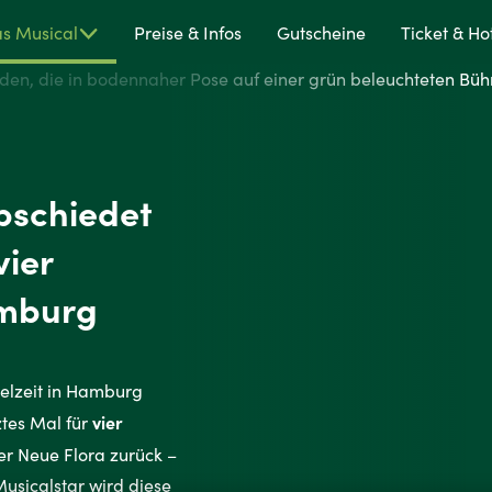
eys
s Musical
Preise & Infos
Gutscheine
Ticket & Ho
cal
ZAN
cal
bschiedet
burg
vier
amburg
ielzeit in Hamburg
vier
ztes Mal für
r Neue Flora zurück –
usicalstar wird diese