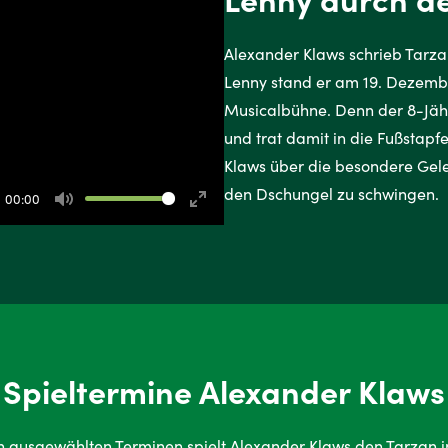
Alexander Klaws schrieb Tarz
Lenny stand er am 19. Dezemb
Musicalbühne. Denn der 8-Jähri
und trat damit in die Fußstapf
Klaws über die besondere Gel
den Dschungel zu schwingen.
00:00
Mute
Enter
fullscreen
Spieltermine Alexander Klaws
n ausgewählten Terminen spielt Alexander Klaws den Tarzan 