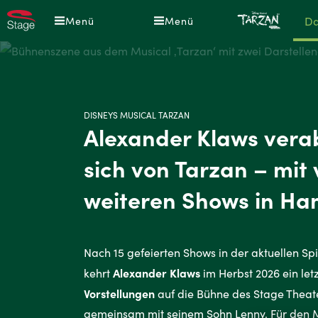
Direkt
Disn
Da
Menü
Menü
zum
Musi
Inhalt
TAR
|
Musi
in
DISNEYS MUSICAL TARZAN
Alexander Klaws vera
Ham
sich von Tarzan – mit 
weiteren Shows in H
Nach 15 gefeierten Shows in der aktuellen Sp
Alexander Klaws
kehrt
im Herbst 2026 ein let
Vorstellungen
auf die Bühne des Stage Theate
gemeinsam mit seinem Sohn Lenny. Für den M