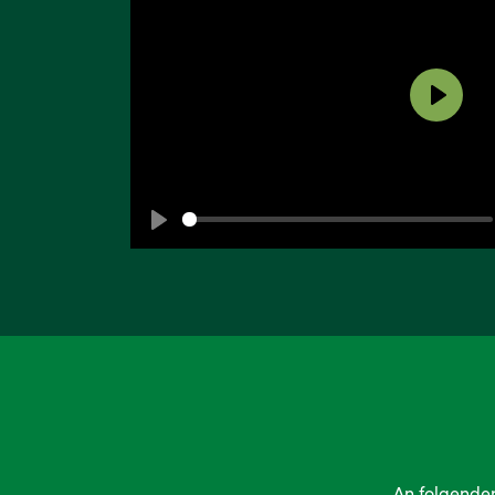
Play
Play
An folgende