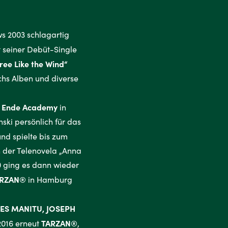
s 2003 schlagartig
 seiner Debüt-Single
ree Like the Wind“
chs Alben und diverse
n Ende Academy
in
ki persönlich für das
nd spielte bis zum
n der Telenovela „Anna
10 ging es dann wieder
TARZAN®
in Hamburg
ES MANITU, JOSEPH
TARZAN®
2016 erneut
,