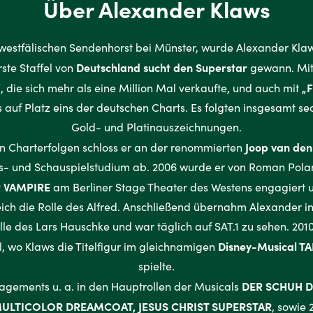
Über Alexander Klaws
estfälischen Sendenhorst bei Münster, wurde Alexander Klaw
Deutschland sucht den Superstar
rste Staffel von
gewann. Mit
“
„F
, die sich mehr als eine Million Mal verkaufte, und auch mit
s auf Platz eins der deutschen Charts. Es folgten insgesamt se
Gold- und Platinauszeichnungen.
Joop van de
n Charterfolgen schloss er an der renommierten
 und Schauspielstudium ab. 2006 wurde er von Roman Polans
 VAMPIRE
am Berliner Stage Theater des Westens engagiert u
eich die Rolle des Alfred. Anschließend übernahm Alexander i
lle des Lars Hauschke und war täglich auf SAT.1 zu sehen. 20
Disney-Musical 
, wo Klaws die Titelfigur im gleichnamigen
spielte.
DER SCHUH D
gements u. a. in den Hauptrollen der Musicals
ULTICOLOR DREAMCOAT, JESUS CHRIST SUPERSTAR
, sowie 